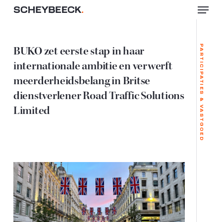
Menu
Skip
to
Close
main
Menu
content
BUKO zet eerste stap in haar
PARTICIPATIES & VASTGOED
internationale ambitie en verwerft
meerderheidsbelang in Britse
dienstverlener Road Traffic Solutions
Limited